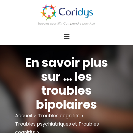
ASSOCIATION CORIDYS – Troubles
CORIDYS, association loi 1901, 4 pôles
d'actions Information Accompagnement
cognitifs
Innovation/E­xpertise Formations autour des
troubles cognitifs dys ou acquis
En savoir plus
sur … les
troubles
bipolaires
Accueil
Troubles cognitifs
Troubles psychiatriques et Troubles
cognitifs