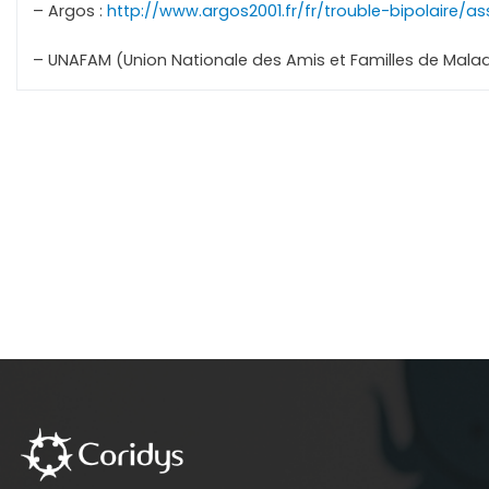
– Argos :
http://www.argos2001.fr/fr/trouble-bipolaire/as
– UNAFAM (Union Nationale des Amis et Familles de Mala