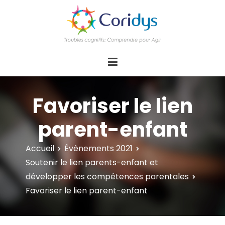
ASSOCIATION CORIDYS – Troubles
CORIDYS, association loi 1901, 4 pôles
d'actions Information Accompagnement
cognitifs
Innovation/E­xpertise Formations autour des
troubles cognitifs dys ou acquis
Favoriser le lien
parent-enfant
Accueil
Évènements 2021
Soutenir le lien parents-enfant et
développer les compétences parentales
Favoriser le lien parent-enfant