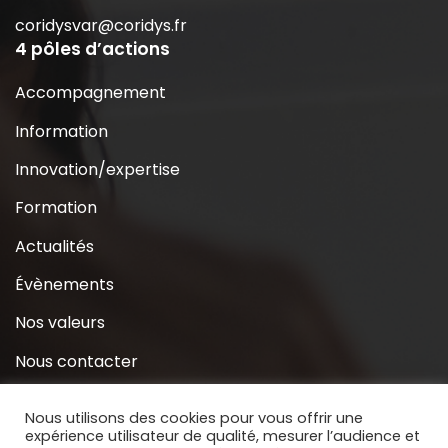
coridysvar@coridys.fr
4 pôles d’actions
Accompagnement
Information
Innovation/expertise
Formation
Actualités
Évènements
Nos valeurs
Nous contacter
Coridys près de chez moi
Nous utilisons des cookies pour vous offrir une
expérience utilisateur de qualité, mesurer l’audience et
S’inscrire à la Newsletter