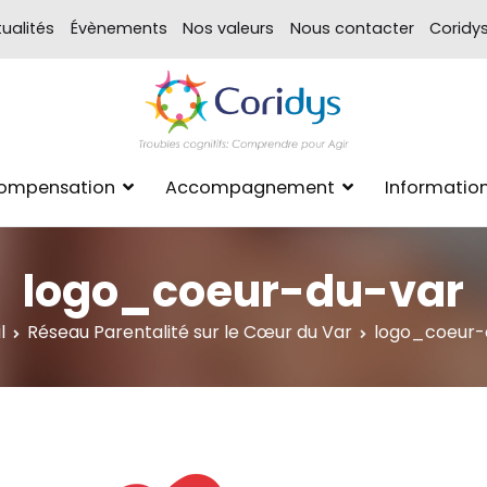
ualités
Évènements
Nos valeurs
Nous contacter
Coridy
ASSOCIATION CORIDYS – 
CORIDYS, association loi 190
Compensation
Accompagnement
Informatio
xpertise Format
logo_coeur-du-var
l
Réseau Parentalité sur le Cœur du Var
logo_coeur-