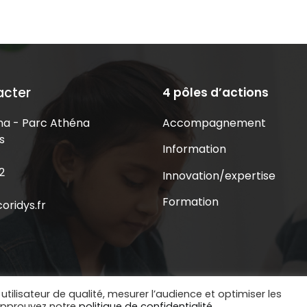
acter
4 pôles d’actions
Accompagnement
a - Parc Athéna
s
Information
2
Innovation/expertise
Formation
oridys.fr
utilisateur de qualité, mesurer l’audience et optimiser les
 approuvez notre
politique de confidentialité.