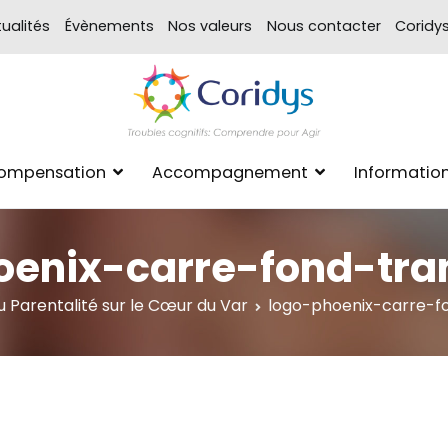
ualités
Évènements
Nos valeurs
Nous contacter
Coridy
ASSOCIATION CORIDYS – 
CORIDYS, association loi 190
Compensation
Accompagnement
Informatio
xpertise Format
oenix-carre-fond-tra
 Parentalité sur le Cœur du Var
logo-phoenix-carre-f