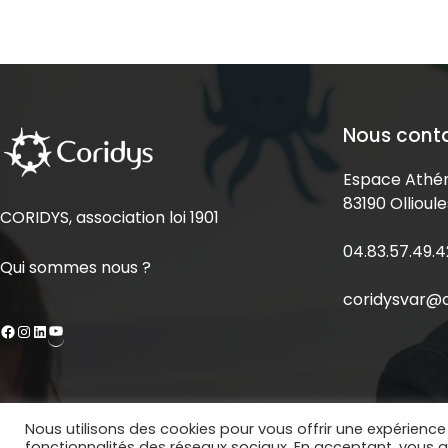
Nous cont
Espace Athén
83190 Ollioule
CORIDYS, association loi 1901
04.83.57.49.4
Qui sommes nous ?
coridysvar@c
Nous utilisons des cookies pour vous offrir une expérience 
Copyright © 2020 Coridys. Site réalisé par
BECOMS
fonctionnalités des réseaux sociaux. En acceptant, vous