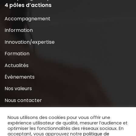
4 pôles d’actions
Accompagnement
Information
Innovation/expertise
Formation
Actualités
Évènements
Nos valeurs
Nous contacter
Coridys près de chez moi
Nous utilisons des cookies pour vous offrir une
expérience utilisateur de qualité, mesurer l’audience et
S’inscrire à la Newsletter
optimiser les fonctionnalités des réseaux sociaux. En
acceptant, vous approuvez notre
politique de
Nous soutenir