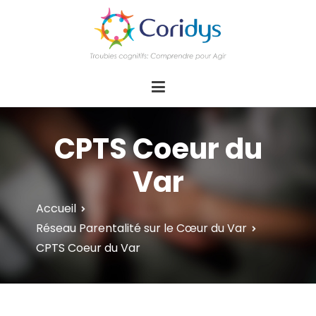
ASSOCIATION CORIDYS – Troubles
CORIDYS, association loi 1901, 4 pôles
d'actions Information Accompagnement
cognitifs
Innovation/E­xpertise Formations autour des
troubles cognitifs dys ou acquis
CPTS Coeur du
Var
Accueil
Réseau Parentalité sur le Cœur du Var
CPTS Coeur du Var