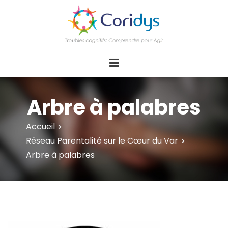
ASSOCIATION CORIDYS – Troubles
CORIDYS, association loi 1901, 4 pôles
d'actions Information Accompagnement
cognitifs
Innovation/E­xpertise Formations autour des
troubles cognitifs dys ou acquis
Arbre à palabres
Accueil
Réseau Parentalité sur le Cœur du Var
Arbre à palabres