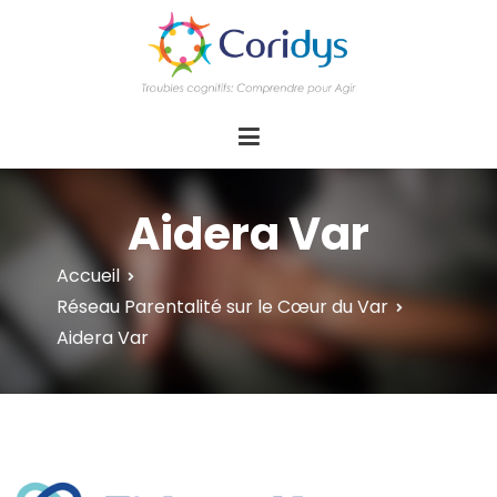
ASSOCIATION CORIDYS – Troubles
CORIDYS, association loi 1901, 4 pôles
d'actions Information Accompagnement
cognitifs
Innovation/E­xpertise Formations autour des
troubles cognitifs dys ou acquis
Aidera Var
Accueil
Réseau Parentalité sur le Cœur du Var
Aidera Var