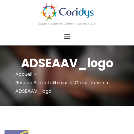
ASSOCIATION CORIDYS – Troubles
CORIDYS, association loi 1901, 4 pôles
d'actions Information Accompagnement
cognitifs
Innovation/E­xpertise Formations autour des
troubles cognitifs dys ou acquis
ADSEAAV_logo
Accueil
Réseau Parentalité sur le Cœur du Var
ADSEAAV_logo