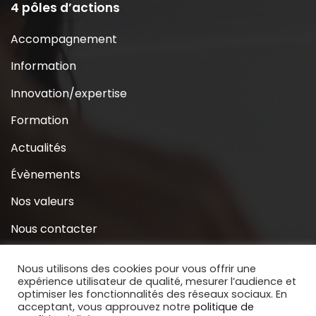
4 pôles d’actions
Accompagnement
Information
Innovation/expertise
Formation
Actualités
Évènements
Nos valeurs
Nous contacter
Coridys près de chez moi
Nous utilisons des cookies pour vous offrir une
expérience utilisateur de qualité, mesurer l’audience et
S’inscrire à la Newsletter
optimiser les fonctionnalités des réseaux sociaux. En
acceptant, vous approuvez notre
politique de
Nous soutenir