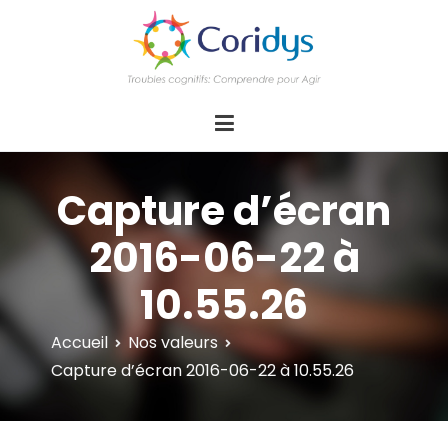
ASSOCIATION CORIDYS – Troubles
CORIDYS, association loi 1901, 4 pôles
d'actions Information Accompagnement
cognitifs
Innovation/E­xpertise Formations autour des
troubles cognitifs dys ou acquis
Capture d’écran
2016-06-22 à
10.55.26
Accueil
Nos valeurs
Capture d’écran 2016-06-22 à 10.55.26