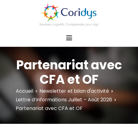
ASSOCIATION CORIDYS – Troubles
CORIDYS, association loi 1901, 4 pôles
d'actions Information Accompagnement
cognitifs
Innovation/E­xpertise Formations autour des
troubles cognitifs dys ou acquis
Partenariat avec
CFA et OF
Accueil
Newsletter et bilan d'activité
Lettre d’informations Juillet – Août 2026
Partenariat avec CFA et OF