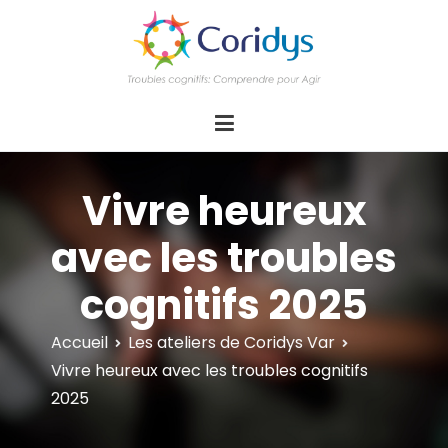
ASSOCIATION CORIDYS – Troubles
CORIDYS, association loi 1901, 4 pôles
d'actions Information Accompagnement
cognitifs
Innovation/E­xpertise Formations autour des
troubles cognitifs dys ou acquis
Vivre heureux
avec les troubles
cognitifs 2025
Accueil
Les ateliers de Coridys Var
Vivre heureux avec les troubles cognitifs
2025