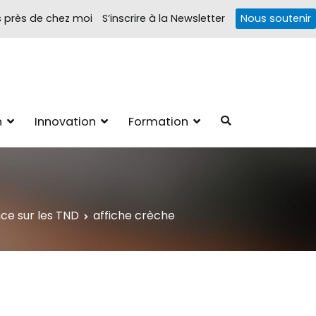
s près de chez moi
S’inscrire à la Newsletter
Nous soutenir
Troubles cognitifs
1, 4 pôles d'actions Information Accompagnement Innovation/E­
n
Innovation
Formation
ions autour des troubles cognitifs dys ou acquis
nce sur les TND
affiche crèche