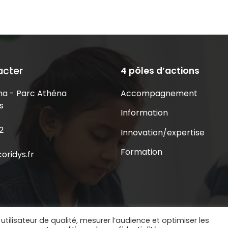
acter
4 pôles d’actions
Accompagnement
a - Parc Athéna
s
Information
2
Innovation/expertise
Formation
oridys.fr
utilisateur de qualité, mesurer l’audience et optimiser les