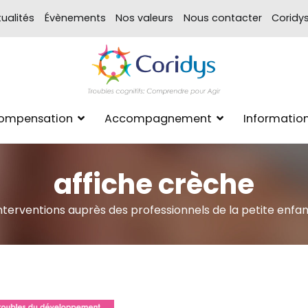
ualités
Évènements
Nos valeurs
Nous contacter
Coridy
ASSOCIATION CORIDYS – 
CORIDYS, association loi 190
Compensation
Accompagnement
Informatio
xpertise Format
affiche crèche
nterventions auprès des professionnels de la petite enfa