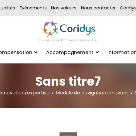
ualités
Évènements
Nos valeurs
Nous contacter
Coridy
ASSOCIATION CORIDYS – 
CORIDYS, association loi 190
Compensation
Accompagnement
Informatio
xpertise Format
Sans titre7
Innovation/expertise
Module de navigation innovant