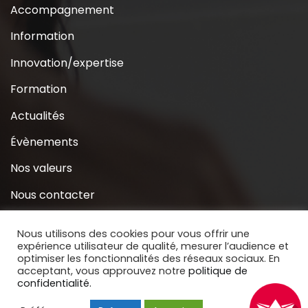
Accompagnement
Information
Innovation/expertise
Formation
Actualités
Évènements
Nos valeurs
Nous contacter
Coridys près de chez moi
Nous utilisons des cookies pour vous offrir une
expérience utilisateur de qualité, mesurer l’audience et
S’inscrire à la Newsletter
optimiser les fonctionnalités des réseaux sociaux. En
acceptant, vous approuvez notre
politique de
Nous soutenir
confidentialité.