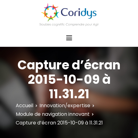
ASSOCIATION CORIDYS – Troubles
CORIDYS, association loi 1901, 4 pôles
d'actions Information Accompagnement
cognitifs
Innovation/E­xpertise Formations autour des
troubles cognitifs dys ou acquis
Capture d’écran
2015-10-09 à
11.31.21
Accueil
Innovation/expertise
Module de navigation innovant
Capture d’écran 2015-10-09 à 11.31.21