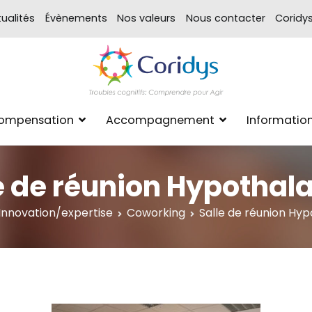
ualités
Évènements
Nos valeurs
Nous contacter
Coridy
ASSOCIATION CORIDYS – 
CORIDYS, association loi 190
Compensation
Accompagnement
Informatio
xpertise Format
e de réunion Hypotha
Innovation/expertise
Coworking
Salle de réunion Hy