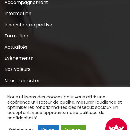
Accompagnement
Information
Innovation/expertise
Formation
Actualités
Évènements
Nos valeurs
Nous contacter
Coridys près de chez moi
Nous utilisons des cookies pour vous offrir une
expérience utilisateur de qualité, mesurer l’audience et
S’inscrire à la Newsletter
optimiser les fonctionnalités des réseaux sociaux. En
acceptant, vous approuvez notre
politique de
Nous soutenir
confidentialité.
Préférences
Refuser
Accepter