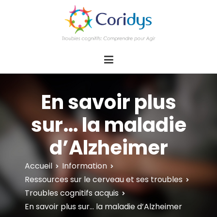
ASSOCIATION CORIDYS – Troubles
CORIDYS, association loi 1901, 4 pôles
d'actions Information Accompagnement
cognitifs
Innovation/E­xpertise Formations autour des
troubles cognitifs dys ou acquis
En savoir plus
sur… la maladie
d’Alzheimer
Accueil
Information
Ressources sur le cerveau et ses troubles
Troubles cognitifs acquis
En savoir plus sur… la maladie d’Alzheimer