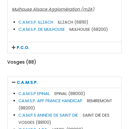
Mulhouse Alsace Agglomération (m2A)
C.A.M.S.P. ILLZACH
ILLZACH (68110)
C.A.M.S.P. DE MULHOUSE
MULHOUSE (68200)
P.C.O.
Vosges (88)
C.A.M.S.P.
C.A.M.S.P EPINAL
EPINAL (88000)
CA.M.S.P. APF FRANCE HANDICAP
REMIREMONT
(88200)
C.A.M.P.S ANNEXE DE SAINT DIE
SAINT DIE DES
VOSGES (88100)