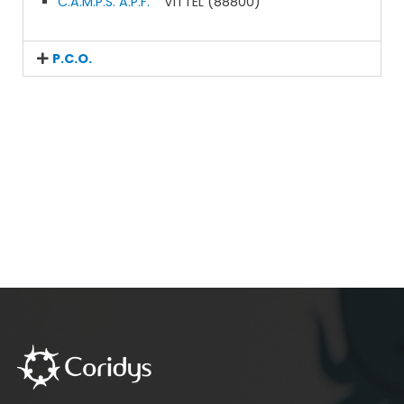
C.A.M.P.S. A.P.F.
VITTEL (88800)
P.C.O.