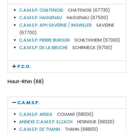
C.A.M.S.P. CHATENOIS
CHATENOIS (67730)
C.A.M.S.P. HAGUENAU
HAGUENAU (67500)
C.A.M.S.P. APH SAVERNE / INGWILLER
SAVERNE
(67700)
C.A.M.S.P. PIERRE BURGUN
SCHILTIGHEIM (67300)
C.A.M.S.P. DE LA BRUCHE
SCHIRMECK (67130)
P.C.O.
Haut-Rhin (68)
C.A.M.S.P.
C.A.M.S.P. ARSEA
COLMAR (68000)
ANNEXE C.A.M.S.P. ILLZACH
HESINGUE (68220)
C.A.M.S.P. DE THANN
THANN (68800)