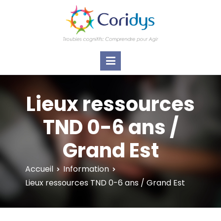
ASSOCIATION CORIDYS – Troubles
CORIDYS, association loi 1901, 4 pôles
d'actions Information Accompagnement
cognitifs
Innovation/E­xpertise Formations autour des
troubles cognitifs dys ou acquis
Lieux ressources
TND 0-6 ans /
Grand Est
Accueil
Information
Lieux ressources TND 0-6 ans / Grand Est