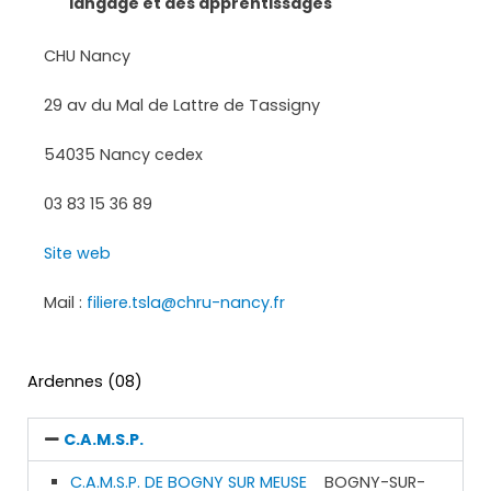
langage et des apprentissages
CHU Nancy
29 av du Mal de Lattre de Tassigny
54035 Nancy cedex
03 83 15 36 89
Site web
Mail :
filiere.tsla@chru-nancy.fr
Ardennes (08)
C.A.M.S.P.
C.A.M.S.P. DE BOGNY SUR MEUSE
BOGNY-SUR-