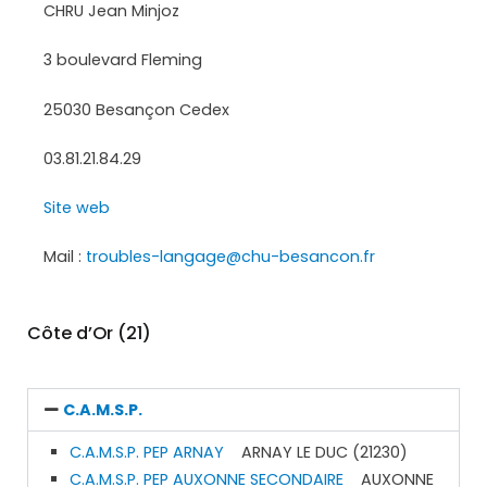
CHRU Jean Minjoz
3 boulevard Fleming
25030 Besançon Cedex
03.81.21.84.29
Site web
Mail :
troubles-langage@chu-besancon.fr
Côte d’Or (21)
C.A.M.S.P.
C.A.M.S.P. PEP ARNAY
ARNAY LE DUC (21230)
C.A.M.S.P. PEP AUXONNE SECONDAIRE
AUXONNE