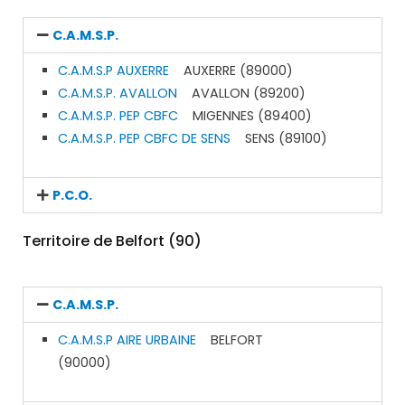
C.A.M.S.P.
C.A.M.S.P AUXERRE
AUXERRE (89000)
C.A.M.S.P. AVALLON
AVALLON (89200)
C.A.M.S.P. PEP CBFC
MIGENNES (89400)
C.A.M.S.P. PEP CBFC DE SENS
SENS (89100)
P.C.O.
Territoire de Belfort (90)
C.A.M.S.P.
C.A.M.S.P AIRE URBAINE
BELFORT
(90000)