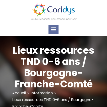
ASSOCIATION CORIDYS – Troubles
CORIDYS, association loi 1901, 4 pôles
d'actions Information Accompagnement
cognitifs
Innovation/E­xpertise Formations autour des
troubles cognitifs dys ou acquis
Lieux ressources
TND 0-6 ans /
Bourgogne-
Franche-Comté
Accueil
Information
Lieux ressources TND 0-6 ans / Bourgogne-
Franche-Comté