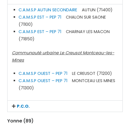
C.A.M.S.P AUTUN SECONDAIRE
AUTUN (71400)
C.A.M.S.P EST – PEP 71
CHALON SUR SAONE
(71100)
C.A.M.S.P EST – PEP 71
CHARNAY LES MACON
(71850)
Communauté urbaine Le Creusot
Montceau-les-
Mines
C.A.M.S.P OUEST – PEP 71
LE CREUSOT (71200)
C.A.M.S.P OUEST – PEP 71
MONTCEAU LES MINES
(71300)
P.C.O.
Yonne (89)