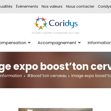
ualités
Évènements
Nos valeurs
Nous contacter
Coridy
ASSOCIATION CORIDYS – 
CORIDYS, association loi 190
Compensation
Accompagnement
Informatio
xpertise Format
ge expo boost’ton cer
Information
#Boost’ton cerveau
image expo boost’t