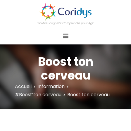
ASSOCIATION CORIDYS – Troubles
CORIDYS, association loi 1901, 4 pôles
d'actions Information Accompagnement
cognitifs
Innovation/E­xpertise Formations autour des
troubles cognitifs dys ou acquis
Boost ton
cerveau
Accueil
Information
#Boost’ton cerveau
Boost ton cerveau