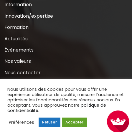
Information
Innovation/expertise
Formation
Actualités
Évènements
Nos valeurs
Nous contacter
Coridys près de chez moi
Nous utilisons des cookies pour vous offrir une
expérience utilisateur de qualité, mesurer l’audience et
S’inscrire à la Newsletter
optimiser les fonctionnalités des réseaux sociaux. En
acceptant, vous approuvez notre
politique de
Nous soutenir
confidentialité.
Préférences
Refuser
Accepter
Copyright © 2020 Coridys. Site réalisé par
BECOMS