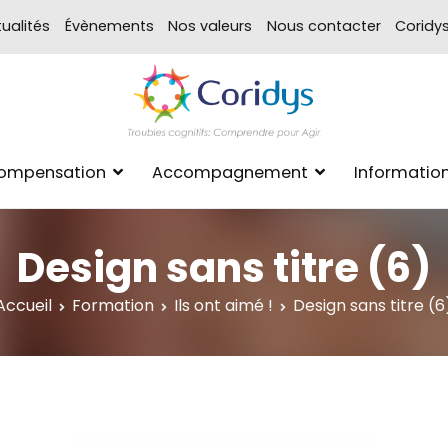
ualités
Évènements
Nos valeurs
Nous contacter
Coridy
ASSOCIATION CORIDYS – 
CORIDYS, association loi 190
Compensation
Accompagnement
Informatio
xpertise Format
Design sans titre (6)
Accueil
Formation
Ils ont aimé !
Design sans titre (6