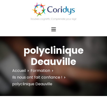
ASSOCIATION CORIDYS – Troubles
CORIDYS, association loi 1901, 4 pôles
d'actions Information Accompagnement
cognitifs
Innovation/E­xpertise Formations autour des
troubles cognitifs dys ou acquis
polyclinique
Deauville
Accueil
Formation
Ils nous ont fait confiance !
polyclinique Deauville