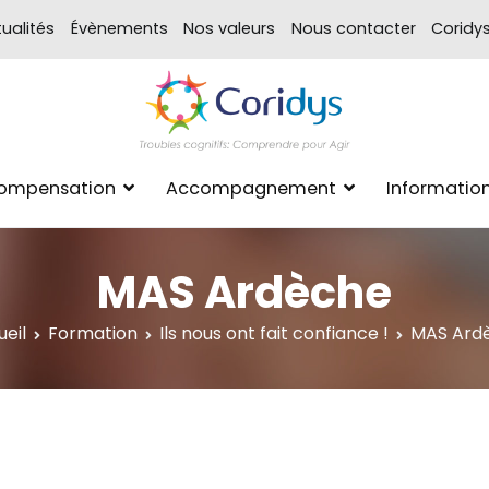
ualités
Évènements
Nos valeurs
Nous contacter
Coridy
ASSOCIATION CORIDYS – 
CORIDYS, association loi 190
Compensation
Accompagnement
Informatio
xpertise Format
MAS Ardèche
eil
Formation
Ils nous ont fait confiance !
MAS Ard