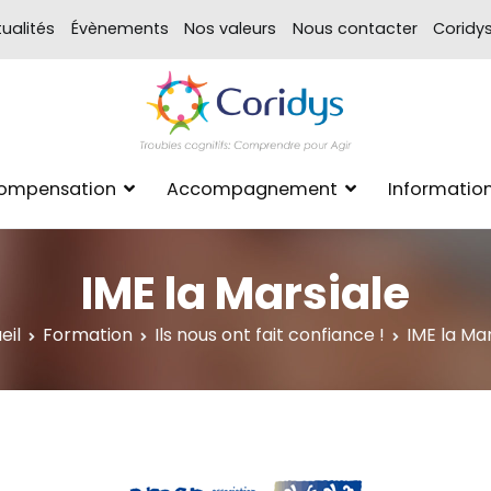
ualités
Évènements
Nos valeurs
Nous contacter
Coridy
ASSOCIATION CORIDYS – 
CORIDYS, association loi 190
Compensation
Accompagnement
Informatio
xpertise Format
IME la Marsiale
eil
Formation
Ils nous ont fait confiance !
IME la Mar