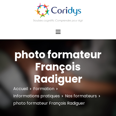
ASSOCIATION CORIDYS – Troubles
CORIDYS, association loi 1901, 4 pôles
d'actions Information Accompagnement
cognitifs
Innovation/E­xpertise Formations autour des
troubles cognitifs dys ou acquis
photo formateur
François
Radiguer
Accueil
Formation
Informations pratiques
Nos formateurs
photo formateur François Radiguer