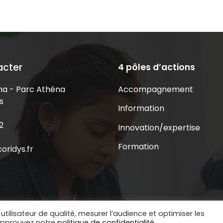
acter
4 pôles d’actions
Accompagnement
a - Parc Athéna
s
Information
2
Innovation/expertise
Formation
oridys.fr
utilisateur de qualité, mesurer l’audience et optimiser les
 approuvez notre
politique de confidentialité.