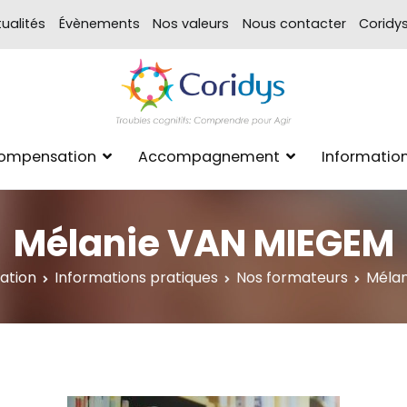
ualités
Évènements
Nos valeurs
Nous contacter
Coridy
ASSOCIATION CORIDYS – 
CORIDYS, association loi 190
Compensation
Accompagnement
Informatio
xpertise Format
Mélanie VAN MIEGEM
ation
Informations pratiques
Nos formateurs
Méla