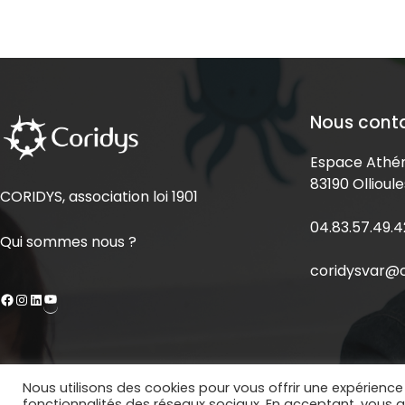
Nous cont
Espace Athén
83190 Ollioule
CORIDYS, association loi 1901
04.83.57.49.4
Qui sommes nous ?
coridysvar@c
Nous utilisons des cookies pour vous offrir une expérience 
Copyright © 2020 Coridys. Site réalisé par
BECOMS
fonctionnalités des réseaux sociaux. En acceptant, vous