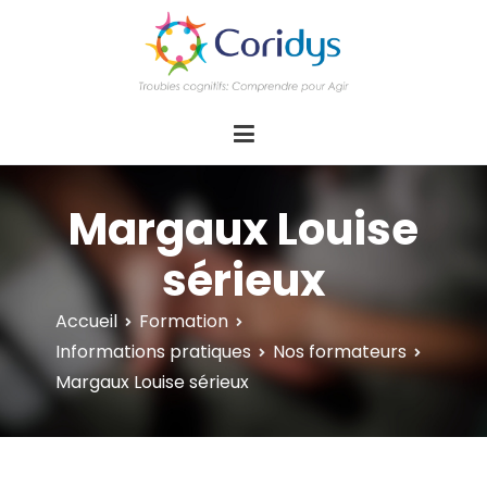
ASSOCIATION CORIDYS – Troubles
CORIDYS, association loi 1901, 4 pôles
d'actions Information Accompagnement
cognitifs
Innovation/E­xpertise Formations autour des
troubles cognitifs dys ou acquis
Margaux Louise
sérieux
Accueil
Formation
Informations pratiques
Nos formateurs
Margaux Louise sérieux