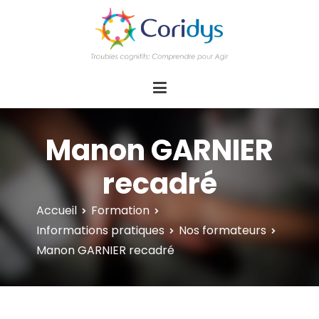
ASSOCIATION CORIDYS – Troubles
CORIDYS, association loi 1901, 4 pôles
d'actions Information Accompagnement
cognitifs
Innovation/E­xpertise Formations autour des
troubles cognitifs dys ou acquis
Manon GARNIER
recadré
Accueil
Formation
Informations pratiques
Nos formateurs
Manon GARNIER recadré