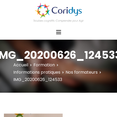
ASSOCIATION CORIDYS – Troubles
CORIDYS, association loi 1901, 4 pôles
d'actions Information Accompagnement
cognitifs
Innovation/E­xpertise Formations autour des
troubles cognitifs dys ou acquis
IMG_20200626_12453
Accueil
Formation
Informations pratiques
Nos formateurs
IMG_20200626_124533