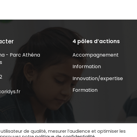
acter
4 pôles d’actions
Accompagnement
a - Parc Athéna
s
Information
2
Innovation/expertise
Formation
oridys.fr
utilisateur de qualité, mesurer l’audience et optimiser les
 approuvez notre
politique de confidentialité.