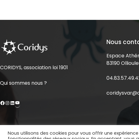
Nous cont
Espace Athén
83190 Ollioule
CORIDYS, association loi 1901
04.83.57.49.4
Qui sommes nous ?
coridysvar@c
Nous utilisons des cookies pour vous offrir une expérience 
Copyright © 2020 Coridys. Site réalisé par
BECOMS
fonctionnalités des réseaux sociaux. En acceptant, vous