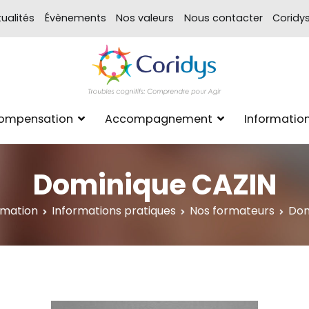
ualités
Évènements
Nos valeurs
Nous contacter
Coridy
ASSOCIATION CORIDYS – 
CORIDYS, association loi 190
Compensation
Accompagnement
Informatio
xpertise Format
Dominique CAZIN
rmation
Informations pratiques
Nos formateurs
Dom