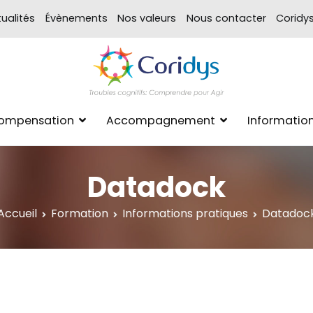
ualités
Évènements
Nos valeurs
Nous contacter
Coridy
ASSOCIATION CORIDYS – 
CORIDYS, association loi 190
Compensation
Accompagnement
Informatio
xpertise Format
Datadock
Accueil
Formation
Informations pratiques
Datadoc