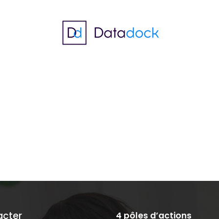
acter
4 pôles d’actions