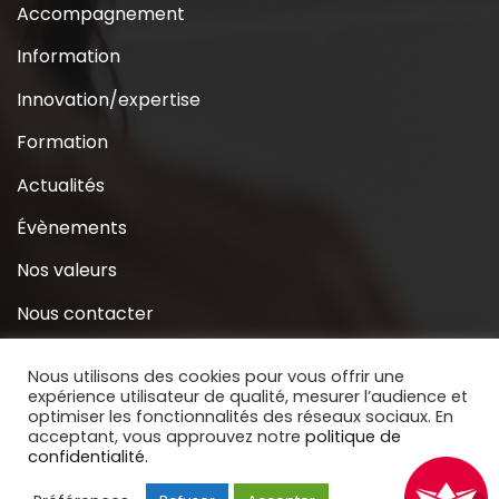
Accompagnement
Information
Innovation/expertise
Formation
Actualités
Évènements
Nos valeurs
Nous contacter
Coridys près de chez moi
Nous utilisons des cookies pour vous offrir une
expérience utilisateur de qualité, mesurer l’audience et
S’inscrire à la Newsletter
optimiser les fonctionnalités des réseaux sociaux. En
acceptant, vous approuvez notre
politique de
Nous soutenir
confidentialité.