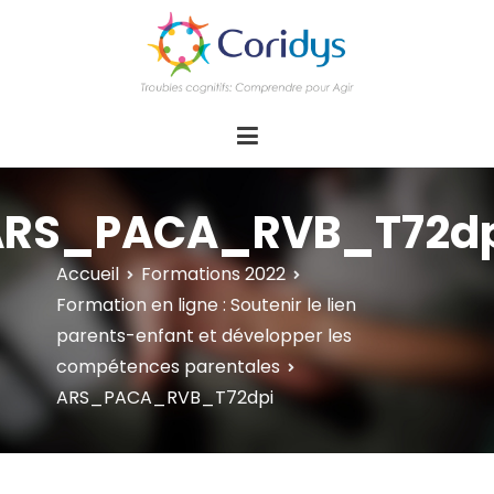
ASSOCIATION CORIDYS – Troubles
CORIDYS, association loi 1901, 4 pôles
d'actions Information Accompagnement
cognitifs
Innovation/E­xpertise Formations autour des
troubles cognitifs dys ou acquis
ARS_PACA_RVB_T72dp
Accueil
Formations 2022
Formation en ligne : Soutenir le lien
parents-enfant et développer les
compétences parentales
ARS_PACA_RVB_T72dpi