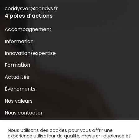
coridysvar@coridys.fr
4 pôles d’actions
Accompagnement
Information
Innovation/expertise
Formation
Actualités
Évènements
Nos valeurs
Nous contacter
Coridys près de chez moi
Nous utilisons des cookies pour vous offrir une
expérience utilisateur de qualité, mesurer l’audience et
S’inscrire à la Newsletter