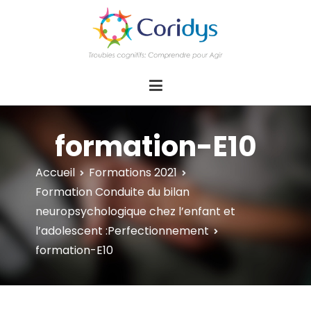
ASSOCIATION CORIDYS – Troubles
CORIDYS, association loi 1901, 4 pôles
d'actions Information Accompagnement
cognitifs
Innovation/E­xpertise Formations autour des
troubles cognitifs dys ou acquis
formation-E10
Accueil
Formations 2021
Formation Conduite du bilan
neuropsychologique chez l’enfant et
l’adolescent :Perfectionnement
formation-E10