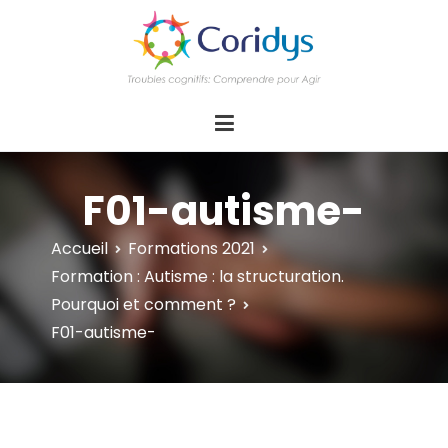
ASSOCIATION CORIDYS – Troubles
CORIDYS, association loi 1901, 4 pôles
d'actions Information Accompagnement
cognitifs
Innovation/E­xpertise Formations autour des
troubles cognitifs dys ou acquis
F01-autisme-
Accueil
Formations 2021
Formation : Autisme : la structuration.
Pourquoi et comment ?
F01-autisme-