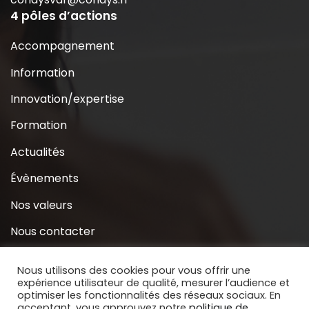
4 pôles d’actions
Accompagnement
Information
Innovation/expertise
Formation
Actualités
Évènements
Nos valeurs
Nous contacter
Coridys près de chez moi
Nous utilisons des cookies pour vous offrir une
expérience utilisateur de qualité, mesurer l’audience et
S’inscrire à la Newsletter
optimiser les fonctionnalités des réseaux sociaux. En
acceptant, vous approuvez notre
politique de