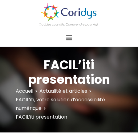
ASSOCIATION CORIDYS – Troubles
CORIDYS, association loi 1901, 4 pôles
d'actions Information Accompagnement
cognitifs
Innovation/E­xpertise Formations autour des
troubles cognitifs dys ou acquis
FACIL’iti
presentation
Accueil
Actualité et articles
FACIL’iti, votre solution d’accessibilité
numérique
FACIL’iti presentation