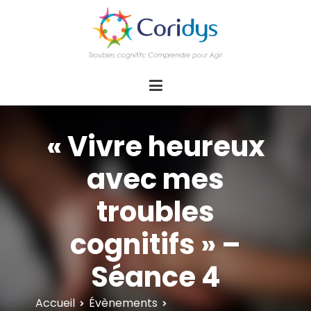
ASSOCIATION CORIDYS – Troubles
CORIDYS, association loi 1901, 4 pôles
d'actions Information Accompagnement
cognitifs
Innovation/E­xpertise Formations autour des
troubles cognitifs dys ou acquis
« Vivre heureux
avec mes
troubles
cognitifs » –
Séance 4
Accueil
Évènements