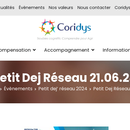
ualités
Évènements
Nos valeurs
Nous contacter
Coridy
ASSOCIATION CORIDYS – 
CORIDYS, association loi 190
Compensation
Accompagnement
Informatio
xpertise Format
etit Dej Réseau 21.06.
Évènements
Petit dej’ réseau 2024
Petit Dej Réseau