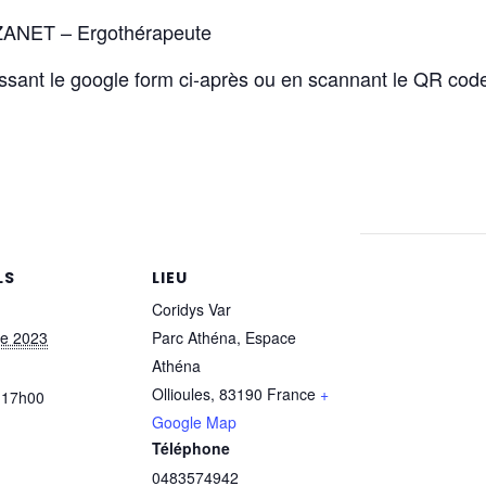
ANET – Ergothérapeute
ant le google form ci-après ou en scannant le QR code s
LS
LIEU
Coridys Var
re 2023
Parc Athéna, Espace
Athéna
Ollioules
,
83190
France
+
 17h00
Google Map
Téléphone
0483574942