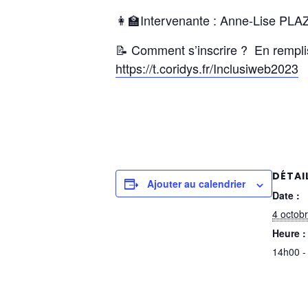
👩‍🏫Intervenante : Anne-Lise
PLAZ
📝
Comment s’inscrire ? En rempliss
https://t.coridys.fr/Inclusiweb2023
DÉTAI
Ajouter au calendrier
Date :
4 octob
Heure :
14h00 -