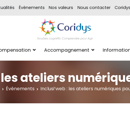
ualités
Évènements
Nos valeurs
Nous contacter
Coridy
ASSOCIATION CORIDYS – 
CORIDYS, association loi 190
Compensation
Accompagnement
Informatio
xpertise Format
 les ateliers numériqu
Évènements
Inclusi’web : les ateliers numériques pou