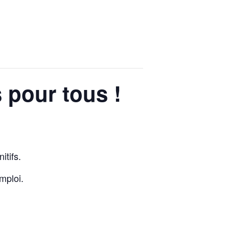
s pour tous !
itifs.
mploi.