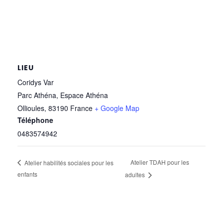
LIEU
Coridys Var
Parc Athéna, Espace Athéna
Ollioules
,
83190
France
+ Google Map
Téléphone
0483574942
Atelier TDAH pour les
Atelier habilités sociales pour les
enfants
adultes