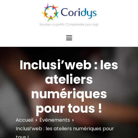
ASSOCIATION CORIDYS – Troubles
CORIDYS, association loi 1901, 4 pôles
d'actions Information Accompagnement
cognitifs
Innovation/E­xpertise Formations autour des
troubles cognitifs dys ou acquis
Inclusi’web : les
ateliers
numériques
pour tous !
Accueil
Évènements
Inclusi’web : les ateliers numériques pour
tous !