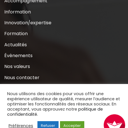
Accompagnement
Information
Innovation/expertise
Formation
Actualités
Évènements
Nos valeurs
Nous contacter
Coridys près de chez moi
Nous utilisons des cookies pour vous offrir une
expérience utilisateur de qualité, mesurer l’audience et
S’inscrire à la Newsletter
optimiser les fonctionnalités des réseaux sociaux. En
acceptant, vous approuvez notre
politique de
Nous soutenir
confidentialité.
Préférences
Refuser
Accepter