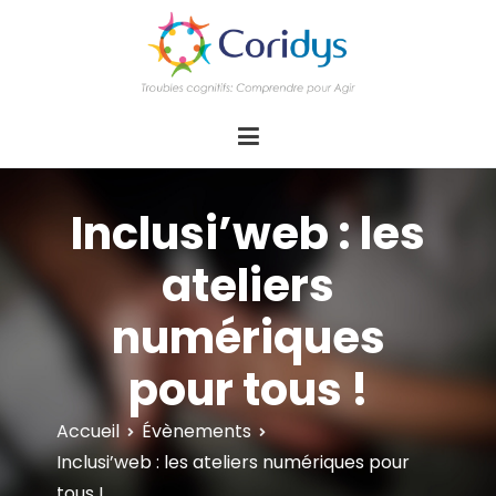
ASSOCIATION CORIDYS – Troubles
CORIDYS, association loi 1901, 4 pôles
d'actions Information Accompagnement
cognitifs
Innovation/E­xpertise Formations autour des
troubles cognitifs dys ou acquis
Inclusi’web : les
ateliers
numériques
pour tous !
Accueil
Évènements
Inclusi’web : les ateliers numériques pour
tous !