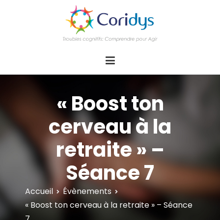
ASSOCIATION CORIDYS – Troubles
CORIDYS, association loi 1901, 4 pôles
d'actions Information Accompagnement
cognitifs
Innovation/E­xpertise Formations autour des
troubles cognitifs dys ou acquis
« Boost ton
cerveau à la
retraite » –
Séance 7
Accueil
Évènements
« Boost ton cerveau à la retraite » – Séance
7