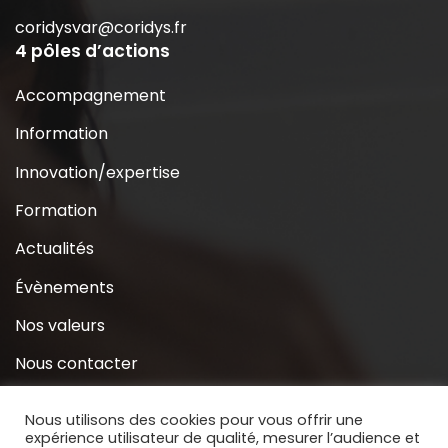
coridysvar@coridys.fr
4 pôles d’actions
Accompagnement
Information
Innovation/expertise
Formation
Actualités
Évènements
Nos valeurs
Nous contacter
Coridys près de chez moi
Nous utilisons des cookies pour vous offrir une
expérience utilisateur de qualité, mesurer l’audience et
S’inscrire à la Newsletter