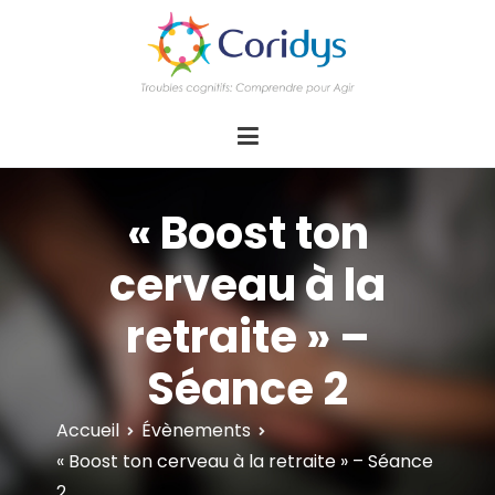
ASSOCIATION CORIDYS – Troubles
CORIDYS, association loi 1901, 4 pôles
d'actions Information Accompagnement
cognitifs
Innovation/E­xpertise Formations autour des
troubles cognitifs dys ou acquis
« Boost ton
cerveau à la
retraite » –
Séance 2
Accueil
Évènements
« Boost ton cerveau à la retraite » – Séance
2