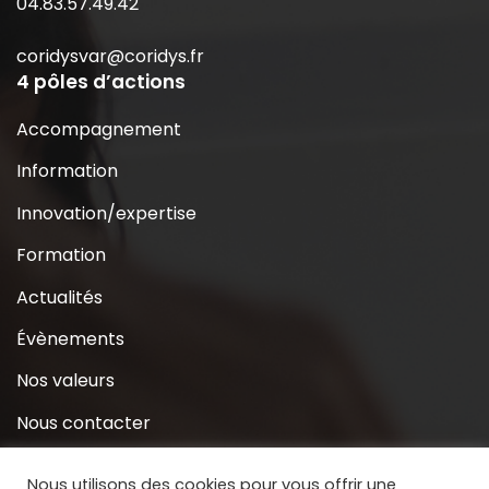
04.83.57.49.42
coridysvar@coridys.fr
4 pôles d’actions
Accompagnement
Information
Innovation/expertise
Formation
Actualités
Évènements
Nos valeurs
Nous contacter
Coridys près de chez moi
Nous utilisons des cookies pour vous offrir une