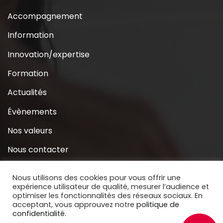
Accompagnement
Information
Innovation/expertise
Formation
Actualités
Évènements
Nos valeurs
Nous contacter
Coridys près de chez moi
Nous utilisons des cookies pour vous offrir une
expérience utilisateur de qualité, mesurer l’audience et
S’inscrire à la Newsletter
optimiser les fonctionnalités des réseaux sociaux. En
acceptant, vous approuvez notre
politique de
Nous soutenir
confidentialité.