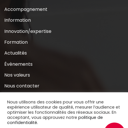
Accompagnement
Information
Innovation/expertise
Formation
Actualités
Évènements
Nos valeurs
Nous contacter
Coridys près de chez moi
Nous utilisons des cookies pour vous offrir une
expérience utilisateur de qualité, mesurer l’audience et
S’inscrire à la Newsletter
optimiser les fonctionnalités des réseaux sociaux. En
acceptant, vous approuvez notre
politique de
Nous soutenir
confidentialité.