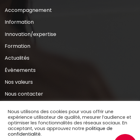
Accompagnement
Information
Innovation/expertise
Formation
Actualités
Évènements
Nos valeurs
Nous contacter
Coridys près de chez moi
Nous utilisons des cookies pour vous offrir une
expérience utilisateur de qualité, mesurer l’audience et
S’inscrire à la Newsletter
optimiser les fonctionnalités des réseaux sociaux. En
acceptant, vous approuvez notre
politique de
Nous soutenir
confidentialité.