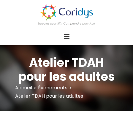
ASSOCIATION CORIDYS – Troubles
CORIDYS, association loi 1901, 4 pôles
d'actions Information Accompagnement
cognitifs
Innovation/E­xpertise Formations autour des
troubles cognitifs dys ou acquis
Atelier TDAH
pour les adultes
Accueil
Évènements
Atelier TDAH pour les adultes