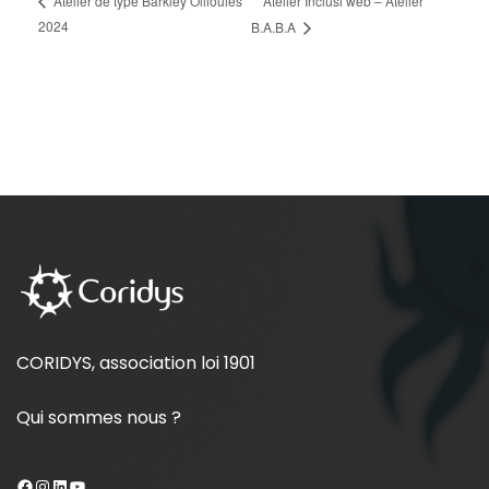
Atelier Inclusi’web – Atelier
Atelier de type Barkley Ollioules
2024
B.A.B.A
CORIDYS, association loi 1901
Qui sommes nous ?