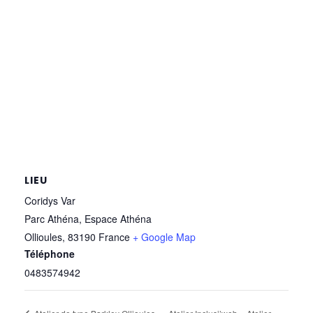
LIEU
Coridys Var
Parc Athéna, Espace Athéna
Ollioules
,
83190
France
+ Google Map
Téléphone
0483574942